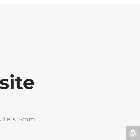
site
ite și vom