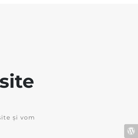
site
ite și vom